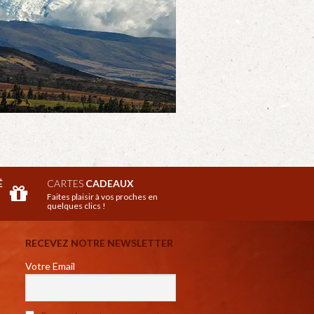
É
CARTES
CADEAUX
Faites plaisir à vos proches en
quelques clics !
RECEVEZ NOTRE NEWSLETTER
Votre Email