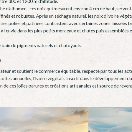
tre 300 et 1200 m d’altitude.
che d’albumen : ces noix qui mesurent environ 4 cm de haut, servent 
affinés et robustes. Après un séchage naturel, les noix d’ivoire végét
ties polies et patinées contrastent avec certaines zones laissées b
 à l’envie dans les plus petits morceaux et chutes puis assemblées
e bain de pigments naturels et chatoyants.
s
uateur et soutient le commerce équitable, respecté par tous les act
coltes annuelles, l’ivoire végétal s’inscrit dans le développement du
 de ces jolies parures et créations artisanales est source de reven