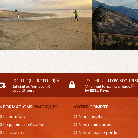
POLITIQUE
RETOUR

PAIEMENT
100% SÉCURIS
Satisfait ou Remboursé
Virement bancaire, chèque,
sous 15 jours
Paypal
INFORMATIONS
PRATIQUES
VOTRE
COMPTE
La boutique
Mon compte
Le paiement sécurisé
Mes commandes
La livraison
Mot de passe perdu