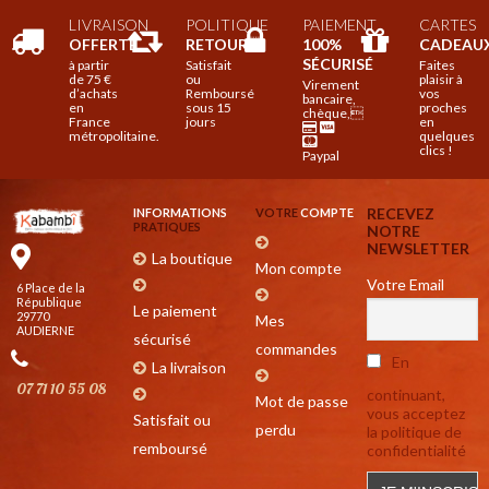
LIVRAISON
POLITIQUE
PAIEMENT
CARTES
produit
OFFERTE
RETOUR

100%
CADEAU
SÉCURISÉ
à partir
Satisfait
Faites
de 75 €
ou
plaisir à
Virement
d’achats
Remboursé
vos
bancaire,
en
sous 15
proches
chèque,
France
jours
en
métropolitaine.
quelques
clics !
Paypal
RECEVEZ
INFORMATIONS
VOTRE
COMPTE
PRATIQUES
NOTRE
NEWSLETTER
La boutique
Mon compte
Votre Email
6 Place de la
République
Le paiement
29770
Mes
AUDIERNE
sécurisé
commandes
En
La livraison
07 71 10 55 08
continuant,
Mot de passe
vous acceptez
Satisfait ou
perdu
la politique de
remboursé
confidentialité