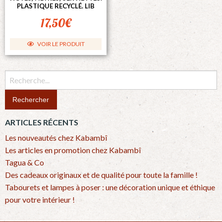
PLASTIQUE RECYCLÉ. LIB
17,50
€
VOIR LE PRODUIT
Ce
produit
Recherchez
a
:
plusieurs
variations.
ARTICLES RÉCENTS
Les
options
Les nouveautés chez Kabambî
peuvent
Les articles en promotion chez Kabambî
être
Tagua & Co
choisies
Des cadeaux originaux et de qualité pour toute la famille !
sur
Tabourets et lampes à poser : une décoration unique et éthique
la
pour votre intérieur !
page
du