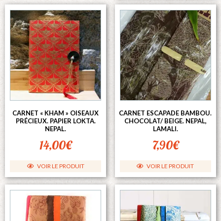
CARNET « KHAM » OISEAUX
CARNET ESCAPADE BAMBOU.
PRÉCIEUX. PAPIER LOKTA.
CHOCOLAT/ BEIGE. NEPAL,
NEPAL.
LAMALI.
14,00
€
7,90
€
VOIR LE PRODUIT
VOIR LE PRODUIT