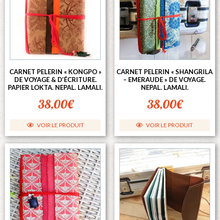
CARNET PELERIN « KONGPO »
CARNET PELERIN « SHANGRILA
DE VOYAGE & D’ÉCRITURE.
– EMERAUDE » DE VOYAGE.
PAPIER LOKTA. NEPAL. LAMALI.
NEPAL. LAMALI.
38,00
€
38,00
€
VOIR LE PRODUIT
VOIR LE PRODUIT