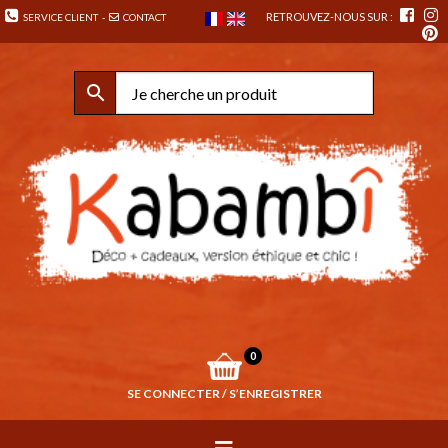
RETROUVEZ-NOUS SUR :
SERVICE CLIENT
-
CONTACT
0
SE CONNECTER / S’ENREGISTRER