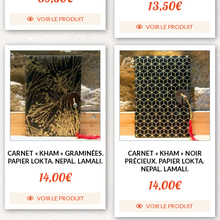
13,50
€
VOIR LE PRODUIT
VOIR LE PRODUIT
CARNET « KHAM » GRAMINÉES.
CARNET « KHAM » NOIR
PAPIER LOKTA. NEPAL. LAMALI.
PRÉCIEUX. PAPIER LOKTA.
NEPAL. LAMALI.
14,00
€
14,00
€
VOIR LE PRODUIT
VOIR LE PRODUIT