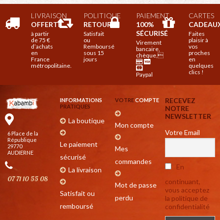
LIVRAISON
POLITIQUE
PAIEMENT
CARTES
OFFERTE
RETOUR

100%
CADEAU
SÉCURISÉ
à partir
Satisfait
Faites
de 75 €
ou
plaisir à
Virement
d’achats
Remboursé
vos
bancaire,
en
sous 15
proches
chèque,
France
jours
en
métropolitaine.
quelques
clics !
Paypal
RECEVEZ
INFORMATIONS
VOTRE
COMPTE
PRATIQUES
NOTRE
NEWSLETTER
La boutique
Mon compte
Votre Email
6 Place de la
République
Le paiement
29770
Mes
AUDIERNE
sécurisé
commandes
En
La livraison
07 71 10 55 08
continuant,
Mot de passe
vous acceptez
Satisfait ou
perdu
la politique de
remboursé
confidentialité