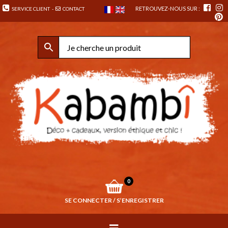
RETROUVEZ-NOUS SUR :
SERVICE CLIENT
-
CONTACT
0
SE CONNECTER / S’ENREGISTRER