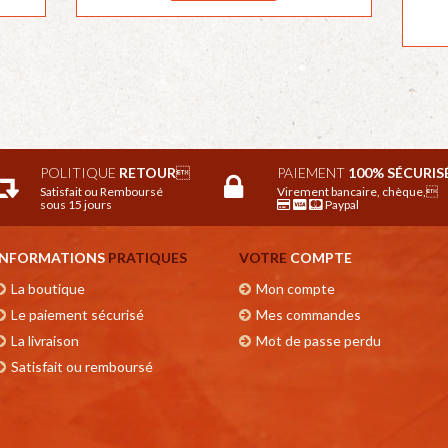
POLITIQUE
RETOUR

PAIEMENT
100% SÉCURIS
Satisfait ou Remboursé
Virement bancaire, chèque,
sous 15 jours
Paypal
INFORMATIONS
PRATIQUES
VOTRE
COMPTE
La boutique
Mon compte
Le paiement sécurisé
Mes commandes
La livraison
Mot de passe perdu
Satisfait ou remboursé