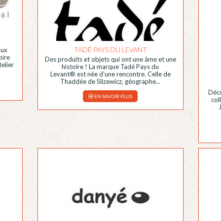
TADÉ PAYS DU LEVANT
oux
oire
Des produits et objets qui ont une âme et une
telier
histoire ! La marque Tadé Pays du
Levant® est née d’une rencontre. Celle de
Thaddée de Slizewicz, géographe...
Déco
EN SAVOIR PLUS
col