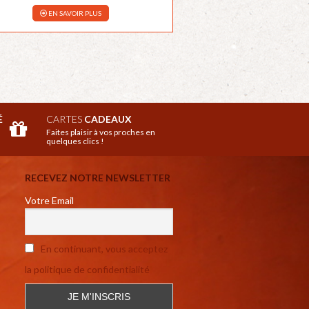
EN SAVOIR PLUS
É
CARTES
CADEAUX
Faites plaisir à vos proches en
quelques clics !
RECEVEZ NOTRE NEWSLETTER
Votre Email
En continuant, vous acceptez
la politique de confidentialité