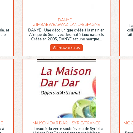
DANYE –
ZIMBABWE/SWAZILAND/ESPAGNE
La
ie, et
DANYE - Une déco unique créée à la main en
col
t le
Afrique du Sud avec des matériaux naturels
fai
Créée en 2005, DANYE est une marque...
EN SAVOIR PLUS
NE
MAISON DAR DAR – SYRIE/FRANCE
MOO
u à
La beauté du verre soufflé venu de Syrie La
...
Maison Dar Dar (anciennement Maison
Prom