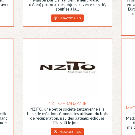
e avec
d’Alep) propose des objets en verre recyclé,
voca
soufflés à la...
Euro
c
EN SAVOIR PLUS
NZITO – TANZANIE
MAD
NZITO, une petite société tanzanienne à la
mille
base de créations étonnantes utilisant du bois
dant
de récupération, issu des bateaux échoués
Madag
nde...
Elle voit le jour...
d
majo
EN SAVOIR PLUS