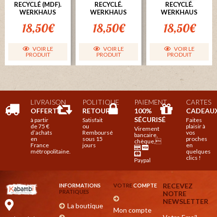
RECYCLÉ (MDF).
RECYCLÉ.
RECYCLÉ.
WERKHAUS
WERKHAUS
WERKHAUS
18,50
€
18,50
€
18,50
€
VOIR LE
VOIR LE
VOIR LE
PRODUIT
PRODUIT
PRODUIT
LIVRAISON
POLITIQUE
PAIEMENT
CARTES
OFFERTE
RETOUR

100%
CADEAU
SÉCURISÉ
à partir
Satisfait
Faites
de 75 €
ou
plaisir à
Virement
d’achats
Remboursé
vos
bancaire,
en
sous 15
proches
chèque,
France
jours
en
métropolitaine.
quelques
clics !
Paypal
RECEVEZ
INFORMATIONS
VOTRE
COMPTE
PRATIQUES
NOTRE
NEWSLETTER
La boutique
Mon compte