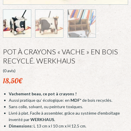
POT À CRAYONS « VACHE » EN BOIS
RECYCLÉ. WERKHAUS
(0 avis)
18,50
€
Vachement beau, ce
pot à crayons !
Aussi pratique qu’ écologique: en
MDF*
de bois recyclés.
Sans colle, solvant, ou peinture toxiques.
Livré à plat. Facile à assembler, grâce au système d’emboîtage
inventé par
WERKHAUS
.
Dimensions:
L 13 cm x l 10 cm x H 12.5 cm.