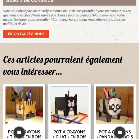
BESOIN DE CONSEILS
Vous souhaitez plus de renseignements sur un de nos produits ? Vous ne trouvez pas ce
que vous cherchez ? Vous n’avez pas d’idées pour un cadeau ? Nous sommes à votre
disposition pour vous conseiller ! Contactez-nous et nous vous répondrons dans les
meilleurs délais.
CONTACTEZ-NOUS
Ces articles pourraient également
vous intéresser…
POT À CRAYONS
POT À CRAYONS
POT À CRAYONS
« TIGRE » EN BOIS
« CHAT » EN BOIS
« PANDA » EN BOIS