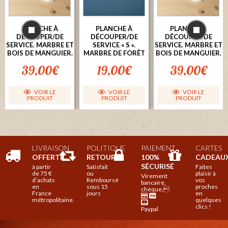
PLANCHE À
PLANCHE À
PLANCHE À
DÉCOUPER/DE
DÉCOUPER/DE
DÉCOUPER/DE
SERVICE. MARBRE ET
SERVICE « S ».
SERVICE. MARBRE ET
BOIS DE MANGUIER.
MARBRE DE FORÊT
BOIS DE MANGUIER.
39,00
€
19,00
€
39,00
€
VOIR LE
VOIR LE
VOIR LE
PRODUIT
PRODUIT
PRODUIT
LIVRAISON
POLITIQUE
PAIEMENT
CARTES
OFFERTE
RETOUR

100%
CADEAU
SÉCURISÉ
à partir
Satisfait
Faites
de 75 €
ou
plaisir à
Virement
d’achats
Remboursé
vos
bancaire,
en
sous 15
proches
chèque,
France
jours
en
métropolitaine.
quelques
clics !
Paypal