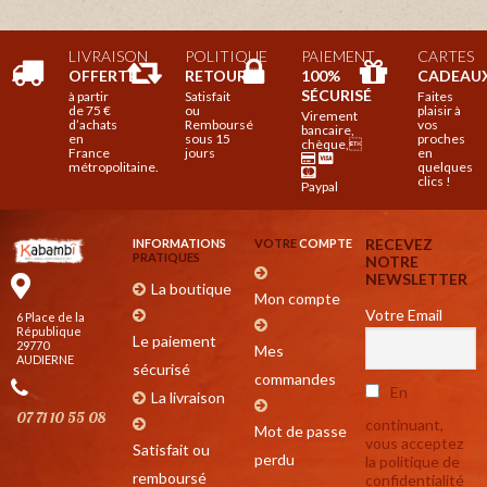
LIVRAISON
POLITIQUE
PAIEMENT
CARTES
OFFERTE
RETOUR

100%
CADEAU
SÉCURISÉ
à partir
Satisfait
Faites
de 75 €
ou
plaisir à
Virement
d’achats
Remboursé
vos
bancaire,
en
sous 15
proches
chèque,
France
jours
en
métropolitaine.
quelques
clics !
Paypal
RECEVEZ
INFORMATIONS
VOTRE
COMPTE
PRATIQUES
NOTRE
NEWSLETTER
La boutique
Mon compte
Votre Email
6 Place de la
République
Le paiement
29770
Mes
AUDIERNE
sécurisé
commandes
En
La livraison
07 71 10 55 08
continuant,
Mot de passe
vous acceptez
Satisfait ou
perdu
la politique de
remboursé
confidentialité