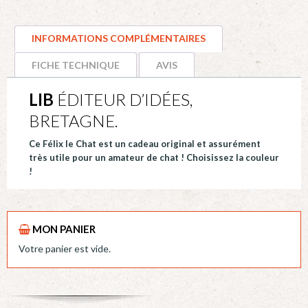
FELIX
le
INFORMATIONS COMPLÉMENTAIRES
chat.
Pour
FICHE TECHNIQUE
AVIS
bloc-
LIB
ÉDITEUR D’IDÉES,
notes,
filtres,
BRETAGNE.
serviettes.
Ce Félix le Chat est un cadeau original et assurément
Plastique
très utile pour un amateur de chat ! Choisissez la couleur
recyclé.
!
Lib
MON PANIER
Votre panier est vide.